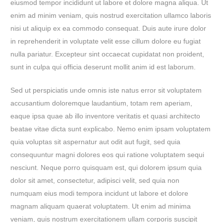
eiusmod tempor incididunt ut labore et dolore magna aliqua. Ut
enim ad minim veniam, quis nostrud exercitation ullamco laboris
nisi ut aliquip ex ea commodo consequat. Duis aute irure dolor
in reprehenderit in voluptate velit esse cillum dolore eu fugiat
nulla pariatur. Excepteur sint occaecat cupidatat non proident,
sunt in culpa qui officia deserunt mollit anim id est laborum.
Sed ut perspiciatis unde omnis iste natus error sit voluptatem
accusantium doloremque laudantium, totam rem aperiam,
eaque ipsa quae ab illo inventore veritatis et quasi architecto
beatae vitae dicta sunt explicabo. Nemo enim ipsam voluptatem
quia voluptas sit aspernatur aut odit aut fugit, sed quia
consequuntur magni dolores eos qui ratione voluptatem sequi
nesciunt. Neque porro quisquam est, qui dolorem ipsum quia
dolor sit amet, consectetur, adipisci velit, sed quia non
numquam eius modi tempora incidunt ut labore et dolore
magnam aliquam quaerat voluptatem. Ut enim ad minima
veniam, quis nostrum exercitationem ullam corporis suscipit